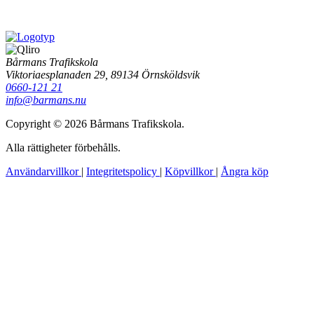
Bårmans Trafikskola
Viktoriaesplanaden 29, 89134 Örnsköldsvik
0660-121 21
info@barmans.nu
Copyright © 2026 Bårmans Trafikskola.
Alla rättigheter förbehålls.
Användarvillkor
|
Integritetspolicy
|
Köpvillkor
|
Ångra köp