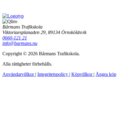
Bårmans Trafikskola
Viktoriaesplanaden 29, 89134 Örnsköldsvik
0660-121 21
info@barmans.nu
Copyright © 2026 Bårmans Trafikskola.
Alla rättigheter förbehålls.
Användarvillkor
|
Integritetspolicy
|
Köpvillkor
|
Ångra köp