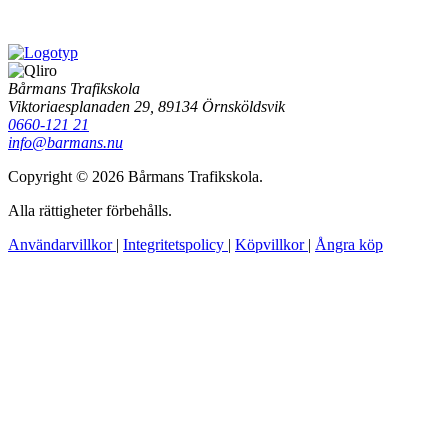
Bårmans Trafikskola
Viktoriaesplanaden 29, 89134 Örnsköldsvik
0660-121 21
info@barmans.nu
Copyright © 2026 Bårmans Trafikskola.
Alla rättigheter förbehålls.
Användarvillkor
|
Integritetspolicy
|
Köpvillkor
|
Ångra köp