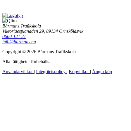
Bårmans Trafikskola
Viktoriaesplanaden 29, 89134 Örnsköldsvik
0660-121 21
info@barmans.nu
Copyright © 2026 Bårmans Trafikskola.
Alla rättigheter förbehålls.
Användarvillkor
|
Integritetspolicy
|
Köpvillkor
|
Ångra köp