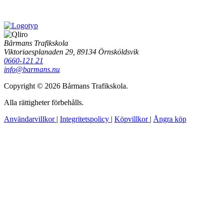
Bårmans Trafikskola
Viktoriaesplanaden 29, 89134 Örnsköldsvik
0660-121 21
info@barmans.nu
Copyright © 2026 Bårmans Trafikskola.
Alla rättigheter förbehålls.
Användarvillkor
|
Integritetspolicy
|
Köpvillkor
|
Ångra köp