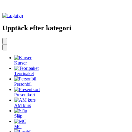
Upptäck efter kategori
Kurser
Teoripaket
Personbil
Presentkort
AM kurs
Släp
MC