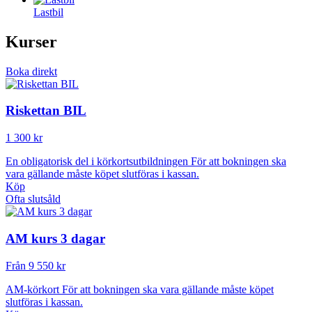
Lastbil
Kurser
Boka direkt
Riskettan BIL
1 300 kr
En obligatorisk del i körkortsutbildningen För att bokningen ska
vara gällande måste köpet slutföras i kassan.
Köp
Ofta slutsåld
AM kurs 3 dagar
Från 9 550 kr
AM-körkort För att bokningen ska vara gällande måste köpet
slutföras i kassan.